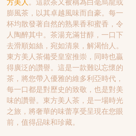
方美人
。這款茶又被稱為白毫烏龍或
膨風茶，以其卓越風味而自豪。每一
杯均散發著自然的熟果香和蜜香，令
人陶醉其中。茶湯充滿甘醇，一口下
去滑順如絲，宛如清泉，解渴怡人。
東方美人茶備受皇室推崇，同時也贏
得廣泛的讚譽。這是一款難以忘懷的
茶，將您帶入優雅的維多利亞時代，
每一口都是對歷史的致敬，也是對美
味的讚譽。東方美人茶，是一場時光
之旅，將奢華的味蕾享受呈現在您眼
前，值得品味和珍藏。