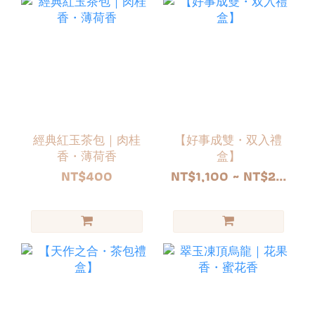
經典紅玉茶包｜肉桂
【好事成雙・双入禮
香・薄荷香
盒】
NT$400
NT$1,100 ~ NT$2...