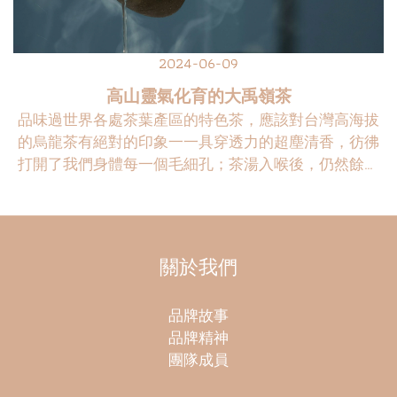
2024-06-09
高山靈氣化育的大禹嶺茶
品味過世界各處茶葉產區的特色茶，應該對台灣高海拔
的烏龍茶有絕對的印象一一具穿透力的超塵清香，彷彿
打開了我們身體每一個毛細孔；茶湯入喉後，仍然餘香
綿綿，足足地回味無窮⋯⋯。 得天獨厚的台灣高冷茶 這
是由於台灣獨特的地型、氣候，才得以在1600公尺以上
的高山茶園，孕育出如此風味迷人的高山茶。再往上登
高，達到2500公尺以上，就是面積有限的大禹嶺茶區
關於我們
了。 大禹嶺位在中央山脈主稜鞍部，海拔2564.67公
尺，鄰接合歡山、梨山，也是高山茶園帶全線最高點，
品牌故事
擁有全台灣產量最稀有的高冷茶園。大禹嶺茶的生長環
品牌精神
境，就是發源於這片海拔超過2500公尺的原始森林，涵
團隊成員
育在絕對純淨無染的原生沃土中，加上高山常年的雲霧
圍繞，晝夜溫差極大，茶葉吸收了豐厚的天然養份，和