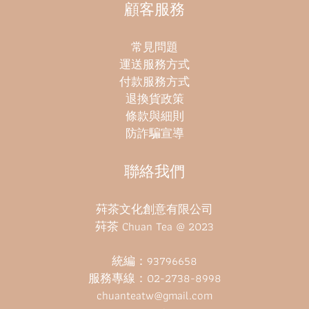
氣溫變化下的不斷spa調節作用，激活了茶內蘊的各種生
顧客服務
機元素，鍛煉出「大禹嶺茶」的極品風味。每一口茶
湯，都讓我們體驗千變萬化的香醇繚繞不絕，享受到極
常見問題
甘美飽滿的喉韻！ 喚醒靈性的魔幻茶香 但曾幾何時，林
運送服務方式
務局為了水土保持，漸漸砍除了極高海拔的大禹嶺茶
付款服務方式
樹，讓「台灣高山茶王」的產量在近十年來逐漸萎縮，
退換貨政策
茶園分佈也成了零星散佈狀，有時灌木茶樹只得穿插在
條款與細則
大樹種中間生長。雖然茶葉因為減產而令價格提高了，
防詐騙宣導
在心理上還是為昔日獨佔高冷茶市場鰲頭的大禹嶺茶感
到唏噓，因為真正懂茶、品茶的伯樂、老茶人逐漸凋零
聯絡我們
了，成長在咖啡市場當道的新一代茶人，畢竟少了一份
與茶相濡以沫的情感。 總覺得曾經的大禹嶺茶，生長在
荈茶文化創意有限公司
終日雲霧圍繞的原始林中，一定有神仙常常來眷顧，所
荈茶 Chuan Tea @ 2023
以特別有靈氣，才讓我們這些凡人喝到了茶就像品味甘
露般回味無窮。難怪以前在深山中修煉的道人們，常會
統編：93796658
以喝茶來伴隨著禪修，既靜心、又淨心。高山茶的茶氣
服務專線：02-2738-8998
帶動了香韻，在品味的當下，身心的通透感洗滌了日常
chuanteatw@gmail.com
煩憂，甚至有助於喚醒內在沉睡了的靈氣。 問問周遭的