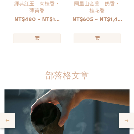
經典紅玉｜肉桂香・
阿里山金萱｜奶香・
薄荷香
桂花香
NT$480 ~ NT$1...
NT$605 ~ NT$1,4...
部落格文章