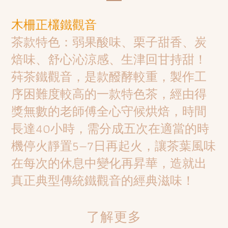
木柵正欉鐵觀音
茶款特色：弱果酸味、栗子甜香、炭
焙味、舒心沁涼感、生津回甘持甜！
荈茶鐵觀音，是款醱酵較重，製作工
序困難度較高的一款特色茶，經由得
獎無數的老師傅全心守候烘焙，時間
長達40小時，需分成五次在適當的時
機停火靜置5—7日再起火，讓茶葉風味
在每次的休息中變化再昇華，造就出
真正典型傳統鐵觀音的經典滋味！
了解更多