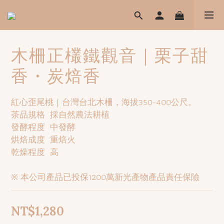
木柵正欉鐵觀音｜栗子甜
香・炭焙香
紅心歪尾桃｜台灣台北木柵，海拔350-400公尺。
茶品規格  採自然農法耕植
發酵程度  中發酵
烘焙成度  重焙火
乾燥程度  高
※ 本公司產品已投保1200萬新光產物產品責任保險
NT$1,280