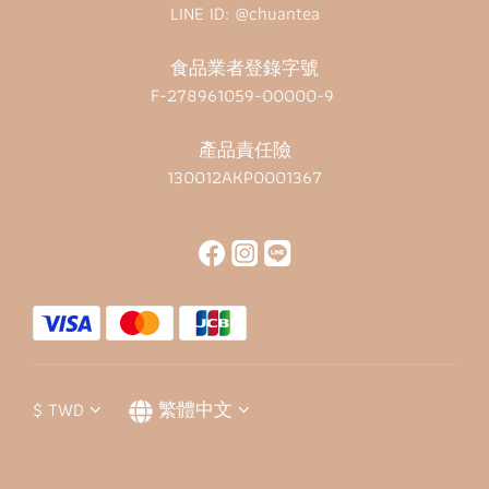
LINE ID: @chuantea
食品業者登錄字號
F-278961059-00000-9
產品責任險
130012AKP0001367
$
TWD
繁體中文