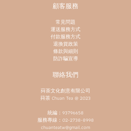
顧客服務
常見問題
運送服務方式
付款服務方式
退換貨政策
條款與細則
防詐騙宣導
聯絡我們
荈茶文化創意有限公司
荈茶 Chuan Tea @ 2023
統編：93796658
服務專線：02-2738-8998
chuanteatw@gmail.com