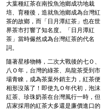
大葉種紅茶在南投魚池鄉成功地栽
培、育種後，造就魚池鄉成為台灣紅
茶的故鄉，而「日月潭紅茶」也在世
界茶市打響了知名度。「日月潭紅
茶」當時儼然成為台灣紅茶的代名
詞。
隨著星移物轉，二次大戰後的七Ｏ、
八Ｏ年，台灣的綠茶、烏龍茶受到市
場青睞，成為茶葉外銷主力，紅茶便
相形沒落了！即使九
Ｏ
年代初，泡沫
紅茶、珍珠奶茶在台灣風行一時，但
店家採用的紅茶大多還是廉價進口的