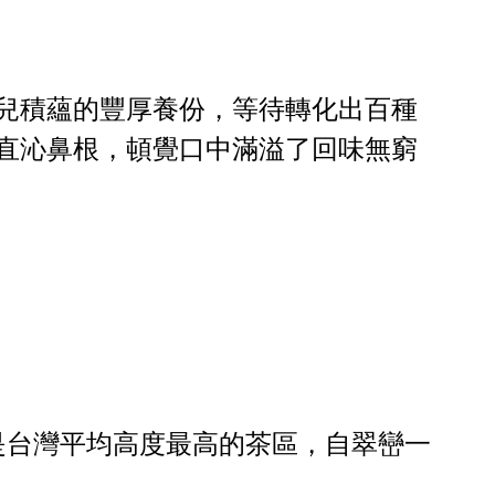
兒積蘊的豐厚養份，等待轉化出百種
直沁鼻根，頓覺口中滿溢了回味無窮
，是台灣平均高度最高的茶區，自翠巒一