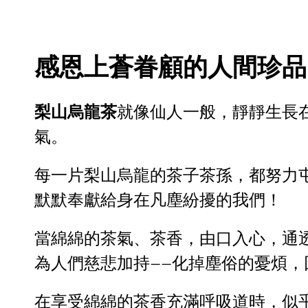
感恩上蒼眷顧的人間珍品
梨山烏龍茶
就像仙人一般，靜靜生長
氣。
每一片梨山烏龍的茶子茶孫，都努力
默默奉獻給身在凡塵紛擾的我們！
當綿綿的茶氣、茶香，由口入心，通
為人們慈悲加持——化掉塵俗的憂煩，
在享受綿綿的茶香充滿呼吸道時，似