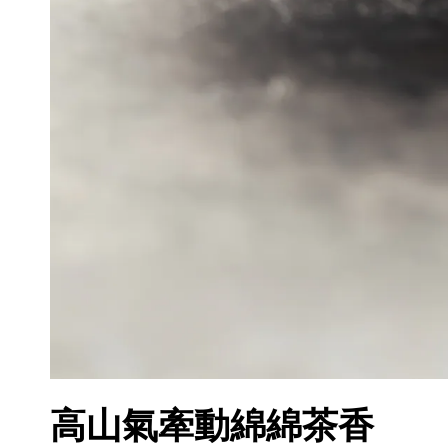
高山氣牽動綿綿茶香