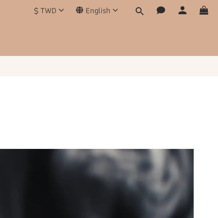
$
TWD
English