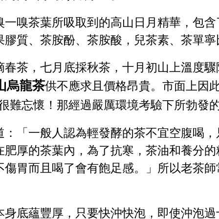
嗅一嗅茶葉所吸取到的高山日月精華，包含
果膠質、茶胺酚、茶胺酸，兒茶素、茶單寧
摘春茶，七月底採秋茶，十月初山上溫度驟
山烏龍茶
供不應求且價格昂貴。市面上因
很難忘懷！那經過嚴厲環境考驗下所勃發
道：「一般人認為輕發酵的茶不宜空腹喝，
在肥厚的茶葉內，為了抗寒，茶油和養分的
不傷胃而且喝了會有飽足感。」所以老茶師
本身底蘊豐厚，只要快沖快泡，即使沖泡過