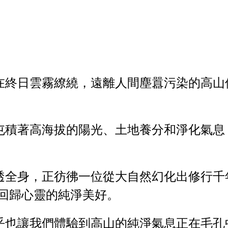
在終日雲霧繚繞，遠離人間塵囂污染的高山
屯積著高海拔的陽光、土地養分和淨化氣息
透全身，正彷彿一位從大自然幻化出修行千
回歸心靈的純淨美好。
乎也讓我們體驗到高山的純淨氣息正在毛孔