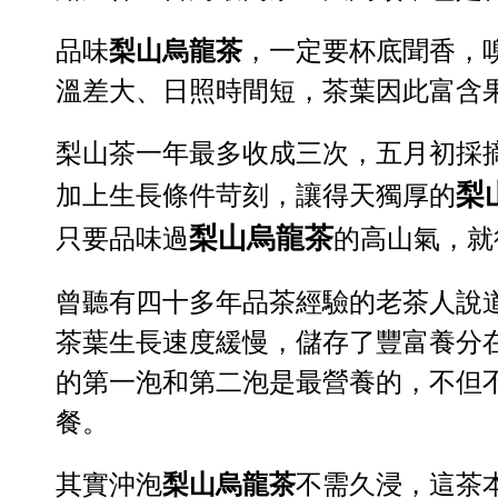
品味
梨山烏龍茶
，一定要杯底聞香，
溫差大、日照時間短，茶葉因此富含
梨山茶一年最多收成三次，五月初採
梨
加上生長條件苛刻，讓得天獨厚的
梨山烏龍茶
只要品味過
的高山氣，就
曾聽有四十多年品茶經驗的老茶人說
茶葉生長速度緩慢，儲存了豐富養分
的第一泡和第二泡是最營養的，不但
餐。
其實沖泡
梨山烏龍茶
不需久浸，這茶